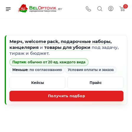
0
Мерч
,
welcome pack
,
подарочные наборы
,
канцелярия
и
товары для уборки
под задачу,
тираж и бюджет.
Партия:
обычно от 20 ед. каждого вида
Меньше:
по согласованию
Условия оплаты и заказа
Кейсы
Прайс
Получить подбор