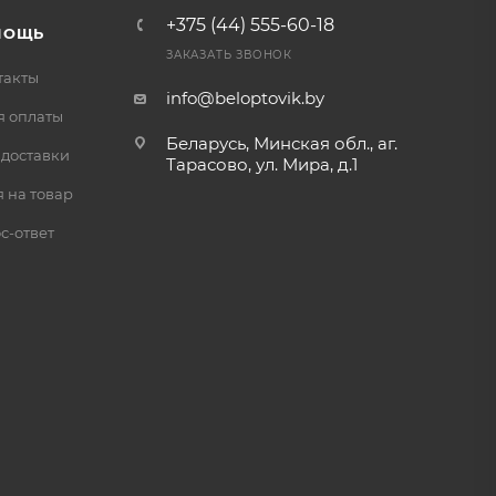
+375 (44) 555-60-18
МОЩЬ
ЗАКАЗАТЬ ЗВОНОК
такты
info@beloptovik.by
я оплаты
Беларусь, Минская обл., аг.
 доставки
Тарасово, ул. Мира, д.1
 на товар
с-ответ