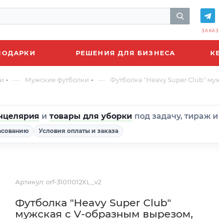
ЗАКАЗ
ПОДАРКИ
РЕШЕНИЯ ДЛЯ БИЗНЕСА
К
—
—
и
Мужские футболки
Футболка "Heavy Super Club" му
нцелярия
и
товары для уборки
под задачу, тираж 
асованию
Условия оплаты и заказа
Артикул:
orf-31011012XL_v2
Футболка "Heavy Super Club"
мужская с V-образным вырезом,