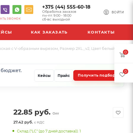
+375 (44) 555-60-18
Обработка заказов
ВОЙТИ
пн-пт: 9:00 - 18:00
АТЬ ЗВОНОК
сб-вс: выходной
ЕЙСЫ
КАК ЗАКАЗАТЬ
КОНТАКТЫ
жская с V-образным вырезом, Размер 2XL_v2, Цвет белый
0
и бюджет.
0
Получить подбор
Кейсы
Прайс
22.85
руб.
Опт
27.42 руб.
с НДС
Склад ("LC" (до 7 дней доставка)): 1