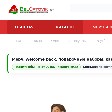
ГЛАВНАЯ
КАТАЛОГ
МЕРЧ И 
—
—
—
Главная
Каталог
Одежда и аксесуары
Футболк
Мерч
,
welcome pack
,
подарочные наборы
,
ка
Партия:
обычно от 20 ед. каждого вида
Меньше:
по согл