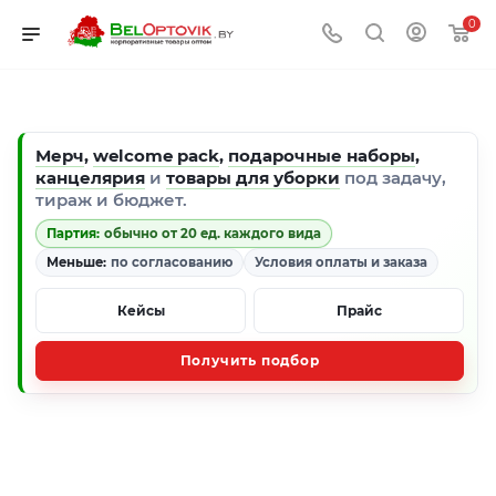
0
Мерч
,
welcome pack
,
подарочные наборы
,
канцелярия
и
товары для уборки
под задачу,
тираж и бюджет.
Партия:
обычно от 20 ед. каждого вида
Меньше:
по согласованию
Условия оплаты и заказа
Кейсы
Прайс
Получить подбор