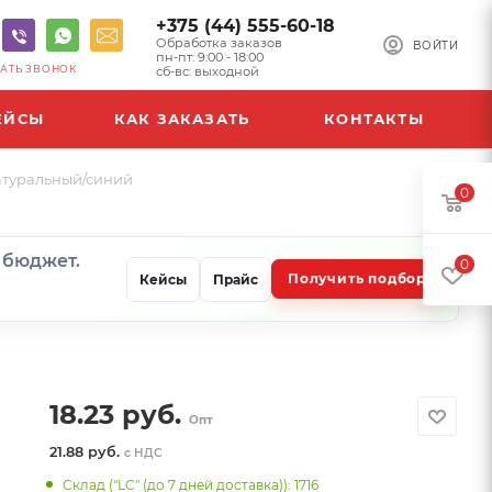
+375 (44) 555-60-18
Обработка заказов
ВОЙТИ
пн-пт: 9:00 - 18:00
АТЬ ЗВОНОК
сб-вс: выходной
ЕЙСЫ
КАК ЗАКАЗАТЬ
КОНТАКТЫ
натуральный/синий
0
и бюджет.
0
Получить подбор
Кейсы
Прайс
18.23
руб.
Опт
21.88 руб.
с НДС
Склад ("LC" (до 7 дней доставка)): 1716