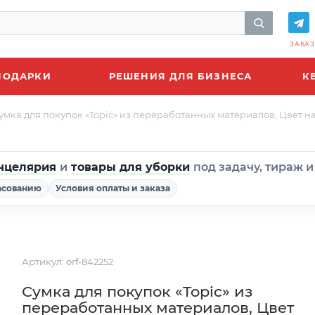
ЗАКАЗ
ПОДАРКИ
РЕШЕНИЯ ДЛЯ БИЗНЕСА
К
умка для покупок «Topiс» из переработанных материалов, Цвет 
нцелярия
и
товары для уборки
под задачу, тираж 
асованию
Условия оплаты и заказа
Артикул:
orf-842252
Сумка для покупок «Topiс» из
переработанных материалов, Цвет