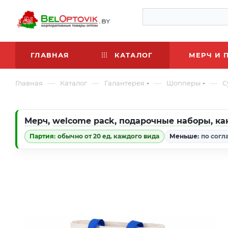
ГЛАВНАЯ
КАТАЛОГ
МЕРЧ И 
—
—
—
—
Главная
Каталог
Галантерея
Шопперы
С
Мерч
,
welcome pack
,
подарочные наборы
,
ка
Партия:
обычно от 20 ед. каждого вида
Меньше:
по согл