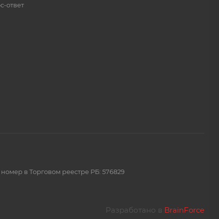
с-ответ
 номер в Торговом реестре РБ: 576829
Разработано в
BrainForce