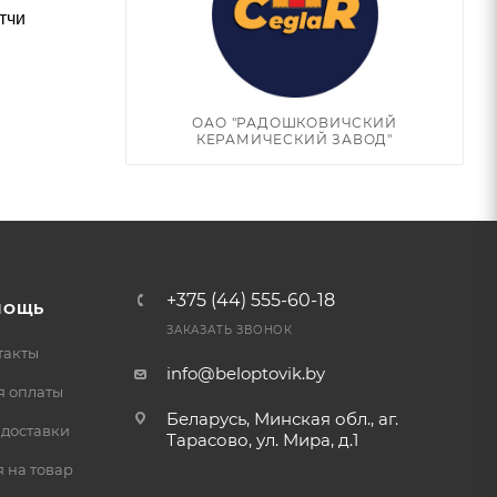
тчи
ОАО "РАДОШКОВИЧСКИЙ
КЕРАМИЧЕСКИЙ ЗАВОД"
+375 (44) 555-60-18
МОЩЬ
ЗАКАЗАТЬ ЗВОНОК
такты
info@beloptovik.by
я оплаты
Беларусь, Минская обл., аг.
 доставки
Тарасово, ул. Мира, д.1
 на товар