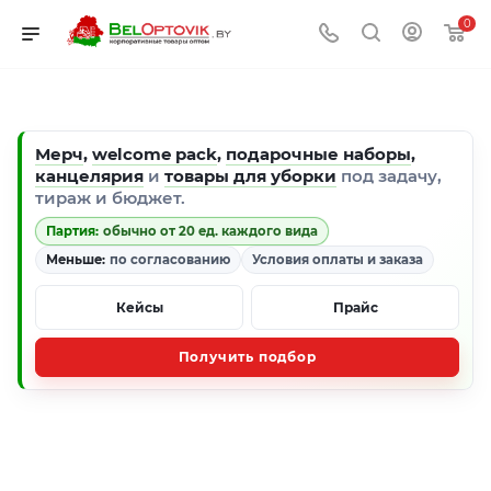
0
Мерч
,
welcome pack
,
подарочные наборы
,
канцелярия
и
товары для уборки
под задачу,
тираж и бюджет.
Партия:
обычно от 20 ед. каждого вида
Меньше:
по согласованию
Условия оплаты и заказа
Кейсы
Прайс
Получить подбор