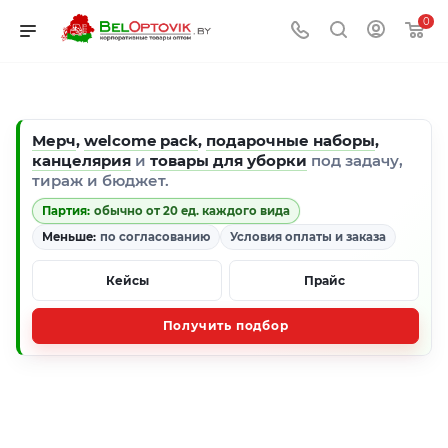
0
Мерч
,
welcome pack
,
подарочные наборы
,
канцелярия
и
товары для уборки
под задачу,
тираж и бюджет.
Партия:
обычно от 20 ед. каждого вида
Меньше:
по согласованию
Условия оплаты и заказа
Кейсы
Прайс
Получить подбор