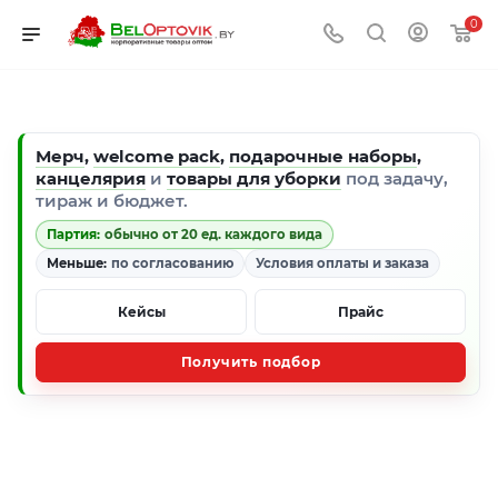
0
Мерч
,
welcome pack
,
подарочные наборы
,
канцелярия
и
товары для уборки
под задачу,
тираж и бюджет.
Партия:
обычно от 20 ед. каждого вида
Меньше:
по согласованию
Условия оплаты и заказа
Кейсы
Прайс
Получить подбор