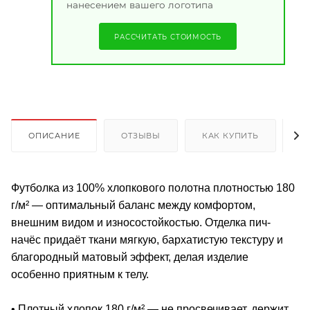
нанесением вашего логотипа
РАССЧИТАТЬ СТОИМОСТЬ
ОПИСАНИЕ
ОТЗЫВЫ
КАК КУПИТЬ
О
Футболка из 100% хлопкового полотна плотностью 180
г/м² — оптимальный баланс между комфортом,
внешним видом и износостойкостью. Отделка пич-
начёс придаёт ткани мягкую, бархатистую текстуру и
благородный матовый эффект, делая изделие
особенно приятным к телу.
• Плотный хлопок 180 г/м² — не просвечивает, держит