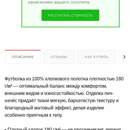
нанесением вашего логотипа
РАССЧИТАТЬ СТОИМОСТЬ
ОПИСАНИЕ
ОТЗЫВЫ
КАК КУПИТЬ
О
Футболка из 100% хлопкового полотна плотностью 180
г/м² — оптимальный баланс между комфортом,
внешним видом и износостойкостью. Отделка пич-
начёс придаёт ткани мягкую, бархатистую текстуру и
благородный матовый эффект, делая изделие
особенно приятным к телу.
• Плотный хлопок 180 г/м² — не просвечивает, держит