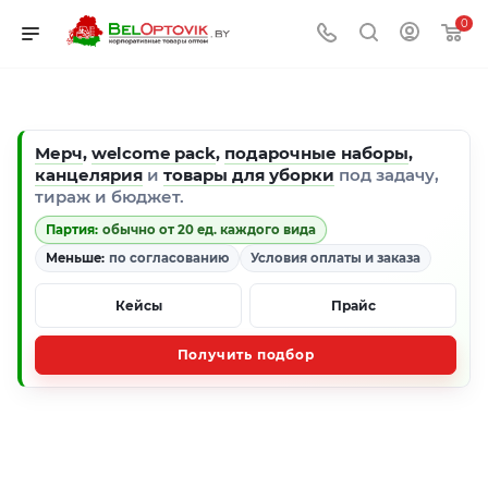
0
Мерч
,
welcome pack
,
подарочные наборы
,
канцелярия
и
товары для уборки
под задачу,
тираж и бюджет.
Партия:
обычно от 20 ед. каждого вида
Меньше:
по согласованию
Условия оплаты и заказа
Кейсы
Прайс
Получить подбор