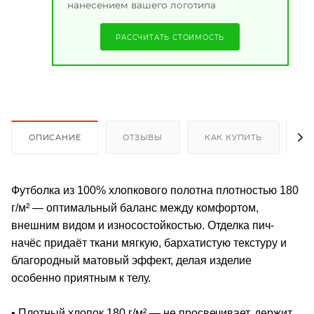
нанесением вашего логотипа
РАССЧИТАТЬ СТОИМОСТЬ
ОПИСАНИЕ
ОТЗЫВЫ
КАК КУПИТЬ
О
Футболка из 100% хлопкового полотна плотностью 180
г/м² — оптимальный баланс между комфортом,
внешним видом и износостойкостью. Отделка пич-
начёс придаёт ткани мягкую, бархатистую текстуру и
благородный матовый эффект, делая изделие
особенно приятным к телу.
• Плотный хлопок 180 г/м² — не просвечивает, держит