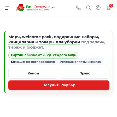
0
Мерч
,
welcome pack
,
подарочные наборы
,
канцелярия
и
товары для уборки
под задачу,
тираж и бюджет.
Партия:
обычно от 20 ед. каждого вида
Меньше:
по согласованию
Условия оплаты и заказа
Кейсы
Прайс
Получить подбор