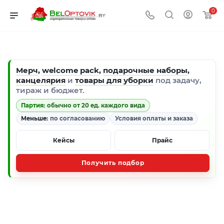
0
Мерч
,
welcome pack
,
подарочные наборы
,
канцелярия
и
товары для уборки
под задачу,
тираж и бюджет.
Партия:
обычно от 20 ед. каждого вида
Меньше:
по согласованию
Условия оплаты и заказа
Кейсы
Прайс
Получить подбор