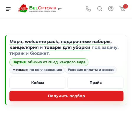
0
Мерч
,
welcome pack
,
подарочные наборы
,
канцелярия
и
товары для уборки
под задачу,
тираж и бюджет.
Партия:
обычно от 20 ед. каждого вида
Меньше:
по согласованию
Условия оплаты и заказа
Кейсы
Прайс
Получить подбор