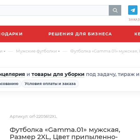
ЗАКАЗ
ПОДАРКИ
РЕШЕНИЯ ДЛЯ БИЗНЕСА
К
—
—
и
Мужские футболки
Футболка «Gamma.01» мужская,
нцелярия
и
товары для уборки
под задачу, тираж 
асованию
Условия оплаты и заказа
Артикул:
orf-2205612XL
Футболка «Gamma.01» мужская,
Размер 2XL, Цвет припыленно-