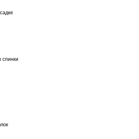
усадке
ы спинки
рлок