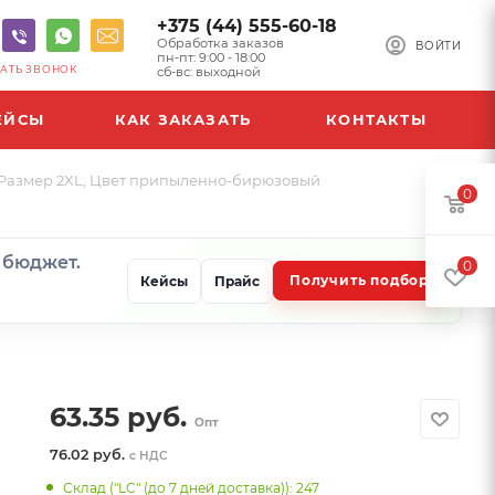
+375 (44) 555-60-18
Обработка заказов
ВОЙТИ
пн-пт: 9:00 - 18:00
АТЬ ЗВОНОК
сб-вс: выходной
ЕЙСЫ
КАК ЗАКАЗАТЬ
КОНТАКТЫ
 Размер 2XL, Цвет припыленно-бирюзовый
0
и бюджет.
0
Получить подбор
Кейсы
Прайс
63.35
руб.
Опт
76.02 руб.
с НДС
Склад ("LC" (до 7 дней доставка)): 247