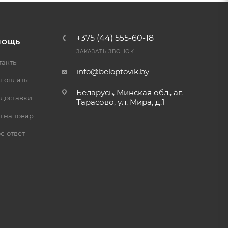
+375 (44) 555-60-18
МОЩЬ
ЗАКАЗАТЬ ЗВОНОК
такты
info@beloptovik.by
я оплаты
Беларусь, Минская обл., аг.
 доставки
Тарасово, ул. Мира, д.1
 на товар
с-ответ