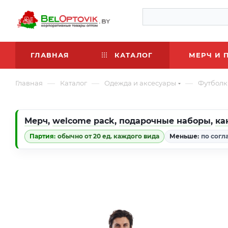
ГЛАВНАЯ
КАТАЛОГ
МЕРЧ И 
—
—
—
Главная
Каталог
Одежда и аксесуары
Футболк
Мерч
,
welcome pack
,
подарочные наборы
,
ка
Партия:
обычно от 20 ед. каждого вида
Меньше:
по согл