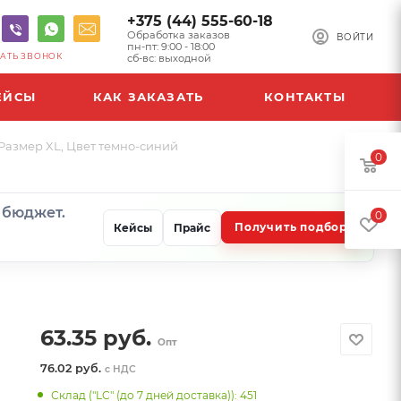
+375 (44) 555-60-18
Обработка заказов
ВОЙТИ
пн-пт: 9:00 - 18:00
АТЬ ЗВОНОК
сб-вс: выходной
ЕЙСЫ
КАК ЗАКАЗАТЬ
КОНТАКТЫ
Размер XL, Цвет темно-синий
0
и бюджет.
0
Получить подбор
Кейсы
Прайс
63.35
руб.
Опт
76.02 руб.
с НДС
Склад ("LC" (до 7 дней доставка)): 451