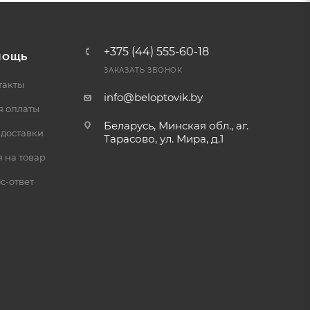
+375 (44) 555-60-18
МОЩЬ
ЗАКАЗАТЬ ЗВОНОК
такты
info@beloptovik.by
я оплаты
Беларусь, Минская обл., аг.
 доставки
Тарасово, ул. Мира, д.1
 на товар
с-ответ