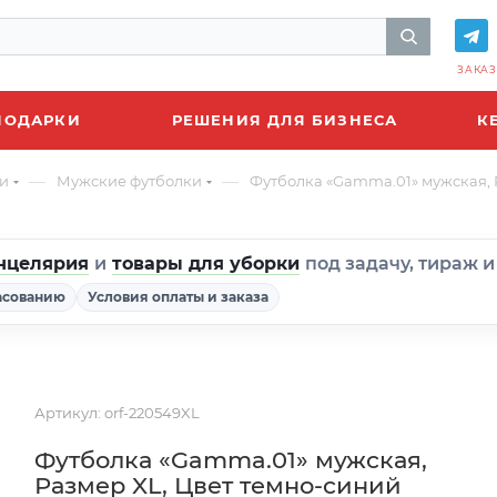
ЗАКАЗ
ПОДАРКИ
РЕШЕНИЯ ДЛЯ БИЗНЕСА
К
—
—
и
Мужские футболки
Футболка «Gamma.01» мужская, 
нцелярия
и
товары для уборки
под задачу, тираж 
асованию
Условия оплаты и заказа
Артикул:
orf-220549XL
Футболка «Gamma.01» мужская,
Размер XL, Цвет темно-синий