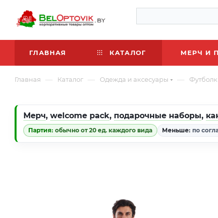
ГЛАВНАЯ
КАТАЛОГ
МЕРЧ И 
—
—
—
Главная
Каталог
Одежда и аксесуары
Футболк
Мерч
,
welcome pack
,
подарочные наборы
,
ка
Партия:
обычно от 20 ед. каждого вида
Меньше:
по согл