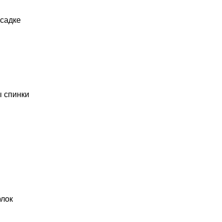
усадке
ы спинки
рлок