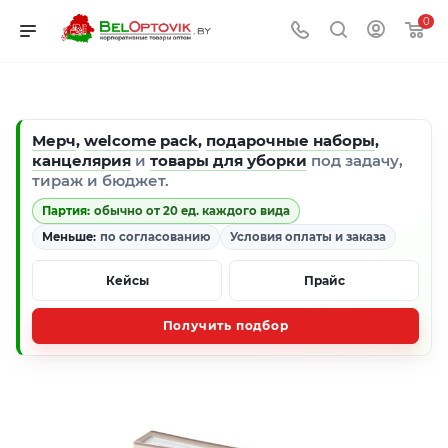
0
Мерч
,
welcome pack
,
подарочные наборы
,
канцелярия
и
товары для уборки
под задачу,
тираж и бюджет.
Партия:
обычно от 20 ед. каждого вида
Меньше:
по согласованию
Условия оплаты и заказа
Кейсы
Прайс
Получить подбор