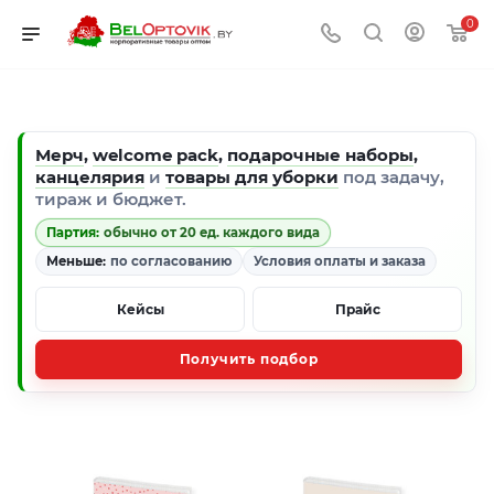
0
Мерч
,
welcome pack
,
подарочные наборы
,
канцелярия
и
товары для уборки
под задачу,
тираж и бюджет.
Партия:
обычно от 20 ед. каждого вида
Меньше:
по согласованию
Условия оплаты и заказа
Кейсы
Прайс
Получить подбор