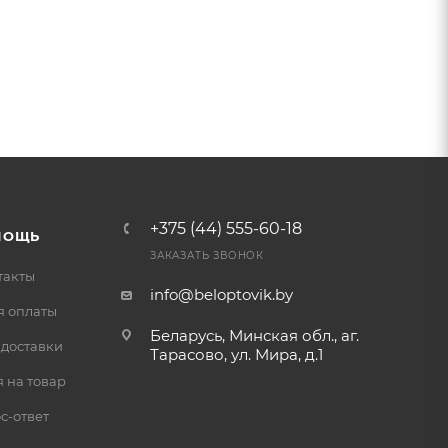
+375 (44) 555-60-18
МОЩЬ
ЗАКАЗАТЬ ЗВОНОК
такты
info@beloptovik.by
я оплаты
Беларусь, Минская обл., аг.
 доставки
Тарасово, ул. Мира, д.1
 на товар
с-ответ