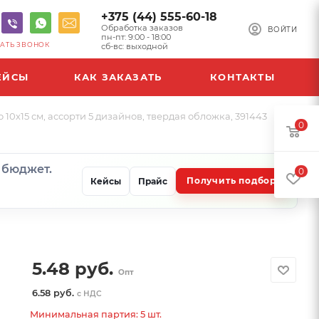
+375 (44) 555-60-18
Обработка заказов
ВОЙТИ
пн-пт: 9:00 - 18:00
АТЬ ЗВОНОК
сб-вс: выходной
ЕЙСЫ
КАК ЗАКАЗАТЬ
КОНТАКТЫ
0х15 см, ассорти 5 дизайнов, твердая обложка, 391443
0
и бюджет.
0
Получить подбор
Кейсы
Прайс
5.48
руб.
Опт
6.58 руб.
с НДС
Минимальная партия: 5 шт.