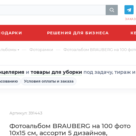
ЗАКАЗ
ПОДАРКИ
РЕШЕНИЯ ДЛЯ БИЗНЕСА
К
—
—
альбомы
Фоторамки
Фотоальбом BRAUBERG на 100 фото 1
нцелярия
и
товары для уборки
под задачу, тираж 
асованию
Условия оплаты и заказа
Артикул:
391443
Фотоальбом BRAUBERG на 100 фото
10х15 см, ассорти 5 дизайнов,