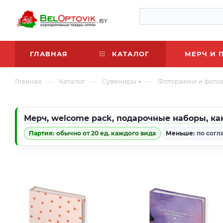
ГЛАВНАЯ
КАТАЛОГ
МЕРЧ И 
—
—
—
Главная
Каталог
Сувениры
Фоторамки и фото
Мерч
,
welcome pack
,
подарочные наборы
,
ка
Партия:
обычно от 20 ед. каждого вида
Меньше:
по согл