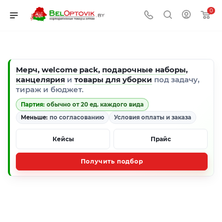
0
Мерч
,
welcome pack
,
подарочные наборы
,
канцелярия
и
товары для уборки
под задачу,
тираж и бюджет.
Партия:
обычно от 20 ед. каждого вида
Меньше:
по согласованию
Условия оплаты и заказа
Кейсы
Прайс
Получить подбор