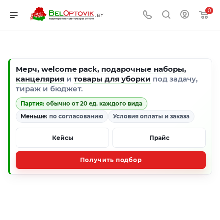
0
Мерч
,
welcome pack
,
подарочные наборы
,
канцелярия
и
товары для уборки
под задачу,
тираж и бюджет.
Партия:
обычно от 20 ед. каждого вида
Меньше:
по согласованию
Условия оплаты и заказа
Кейсы
Прайс
Получить подбор