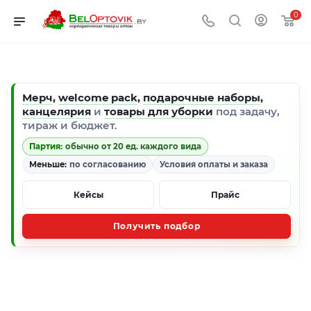
0
Мерч
,
welcome pack
,
подарочные наборы
,
канцелярия
и
товары для уборки
под задачу,
тираж и бюджет.
Партия:
обычно от 20 ед. каждого вида
Меньше:
по согласованию
Условия оплаты и заказа
Кейсы
Прайс
Получить подбор