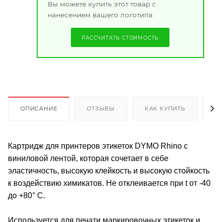
Вы можете купить этот товар с
нанесением вашего логотипа
РАССЧИТАТЬ СТОИМОСТЬ
ОПИСАНИЕ
ОТЗЫВЫ
КАК КУПИТЬ
О
Картридж для принтеров этикеток DYMO Rhino c
виниловой лентой, которая сочетает в себе
эластичность, высокую клейкость и высокую стойкость
к воздействию химикатов. Не отклеивается при t от -40
до +80° С.
Используется для печати маркировочных этикеток и