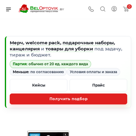
0
Мерч
,
welcome pack
,
подарочные наборы
,
канцелярия
и
товары для уборки
под задачу,
тираж и бюджет.
Партия:
обычно от 20 ед. каждого вида
Меньше:
по согласованию
Условия оплаты и заказа
Кейсы
Прайс
Получить подбор