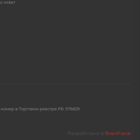
с-ответ
 номер в Торговом реестре РБ: 576829
Разработано в
BrainForce