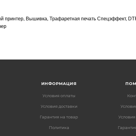
ый принтер, Вышивка, Трафаретная печать Спецэффект, DT
фер
ИНФОРМАЦИЯ
ПО
Условия оплаты
Кон
Условия доставки
Услови
Гарантия на товар
Условия
Политика
Гарантия