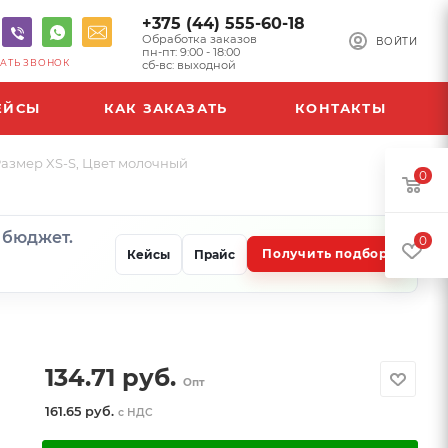
+375 (44) 555-60-18
Обработка заказов
ВОЙТИ
пн-пт: 9:00 - 18:00
АТЬ ЗВОНОК
сб-вс: выходной
ЕЙСЫ
КАК ЗАКАЗАТЬ
КОНТАКТЫ
 Размер XS-S, Цвет молочный
0
и бюджет.
0
Получить подбор
Кейсы
Прайс
134.71
руб.
Опт
161.65 руб.
с НДС