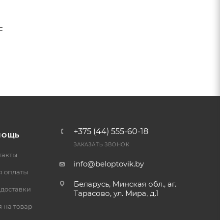
F
+375 (44) 555-60-18
МОЩЬ
ЗАКАЗАТЬ ЗВОНОК
такты
info@beloptovik.by
я оплаты
Беларусь, Минская обл., аг.
 доставки
Тарасово, ул. Мира, д.1
 на товар