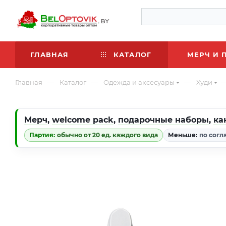
ГЛАВНАЯ
КАТАЛОГ
МЕРЧ И 
—
—
—
Главная
Каталог
Одежда и аксесуары
Худи
Мерч
,
welcome pack
,
подарочные наборы
,
ка
Партия:
обычно от 20 ед. каждого вида
Меньше:
по согл