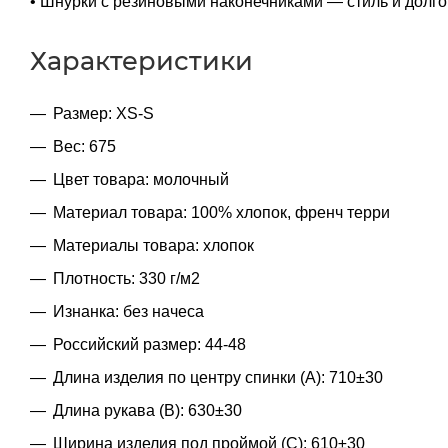
• Шнурки с резиновыми наконечниками ― стиль и долго
Характеристики
Размер: XS-S
Вес: 675
Цвет товара: молочный
Материал товара: 100% хлопок, френч терри
Материалы товара: хлопок
Плотность: 330 г/м2
Изнанка: без начеса
Российский размер: 44-48
Длина изделия по центру спинки (A): 710±30
Длина рукава (B): 630±30
Ширина изделия под проймой (С): 610±30