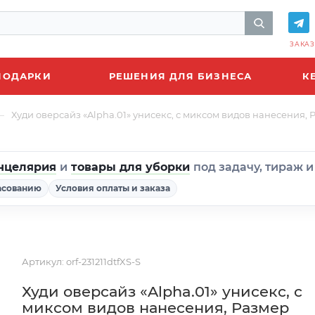
ЗАКАЗ
ПОДАРКИ
РЕШЕНИЯ ДЛЯ БИЗНЕСА
К
—
Худи оверсайз «Alpha.01» унисекс, с миксом видов нанесения,
нцелярия
и
товары для уборки
под задачу, тираж 
асованию
Условия оплаты и заказа
Артикул:
orf-231211dtfXS-S
Худи оверсайз «Alpha.01» унисекс, с
миксом видов нанесения, Размер