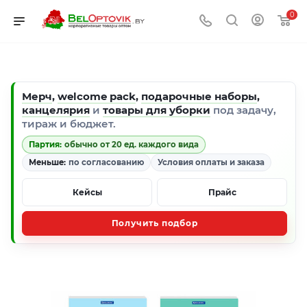
0
Мерч
,
welcome pack
,
подарочные наборы
,
канцелярия
и
товары для уборки
под задачу,
тираж и бюджет.
Партия:
обычно от 20 ед. каждого вида
Меньше:
по согласованию
Условия оплаты и заказа
Кейсы
Прайс
Получить подбор