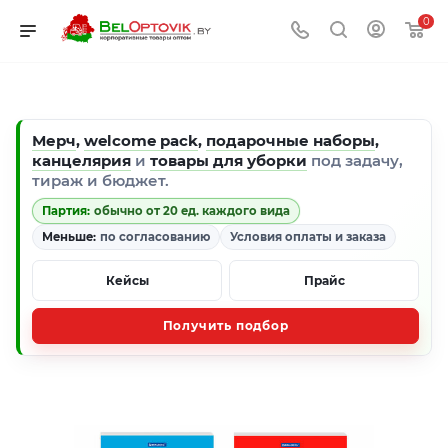
0
Мерч
,
welcome pack
,
подарочные наборы
,
канцелярия
и
товары для уборки
под задачу,
тираж и бюджет.
Партия:
обычно от 20 ед. каждого вида
Меньше:
по согласованию
Условия оплаты и заказа
Кейсы
Прайс
Получить подбор