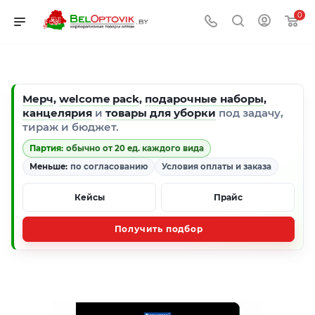
0
Мерч
,
welcome pack
,
подарочные наборы
,
канцелярия
и
товары для уборки
под задачу,
тираж и бюджет.
Партия:
обычно от 20 ед. каждого вида
Меньше:
по согласованию
Условия оплаты и заказа
Кейсы
Прайс
Получить подбор