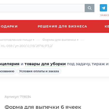
ЗАКАЗ
ПОДАРКИ
РЕШЕНИЯ ДЛЯ БИЗНЕСА
К
—
—
риготовления пищи
Формы для выпечки
59 / уп 200/ 0,115/ 25*16,5*3,2/
нцелярия
и
товары для уборки
под задачу, тираж 
асованию
Условия оплаты и заказа
Артикул:
719034
Форма для выпечки 6 ячеек