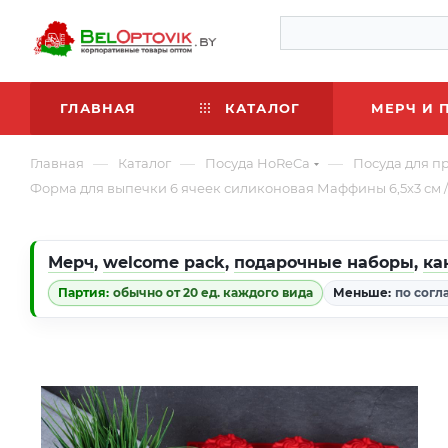
ГЛАВНАЯ
КАТАЛОГ
МЕРЧ И 
—
—
—
Главная
Каталог
Посуда HoReCa
Посуда для п
Форма для выпечки 6 ячеек силиконовая Маффины 6,5х3 см / HL-0
Мерч
,
welcome pack
,
подарочные наборы
,
ка
Партия:
обычно от 20 ед. каждого вида
Меньше:
по согл