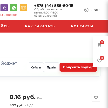
+375 (44) 555-60-18
Обработка заказов
ВОЙТИ
пн-пт: 9:00 - 18:00
АТЬ ЗВОНОК
сб-вс: выходной
ЕЙСЫ
КАК ЗАКАЗАТЬ
КОНТАКТЫ
0
0
и бюджет.
Получить подбор
Кейсы
Прайс
8.16
руб.
Опт
9.79 руб.
с НДС