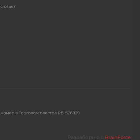
с-ответ
 номер в Торговом реестре РБ: 576829
Разработано в
BrainForce