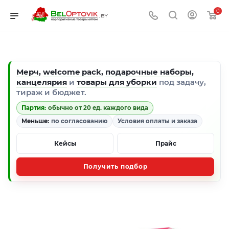
0
Мерч
,
welcome pack
,
подарочные наборы
,
канцелярия
и
товары для уборки
под задачу,
тираж и бюджет.
Партия:
обычно от 20 ед. каждого вида
Меньше:
по согласованию
Условия оплаты и заказа
Кейсы
Прайс
Получить подбор