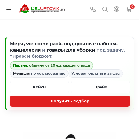
0
Мерч
,
welcome pack
,
подарочные наборы
,
канцелярия
и
товары для уборки
под задачу,
тираж и бюджет.
Партия:
обычно от 20 ед. каждого вида
Меньше:
по согласованию
Условия оплаты и заказа
Кейсы
Прайс
Получить подбор