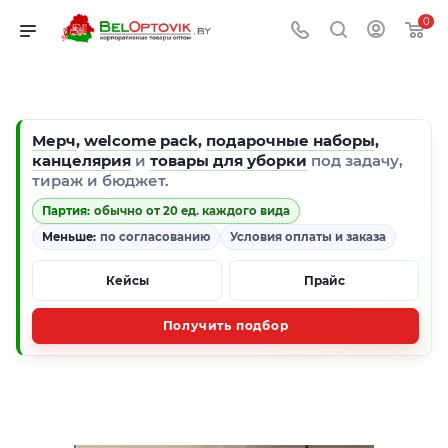
0
Мерч
,
welcome pack
,
подарочные наборы
,
канцелярия
и
товары для уборки
под задачу,
тираж и бюджет.
Партия:
обычно от 20 ед. каждого вида
Меньше:
по согласованию
Условия оплаты и заказа
Кейсы
Прайс
Получить подбор