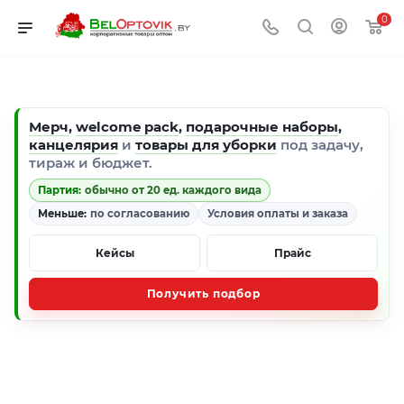
0
Мерч
,
welcome pack
,
подарочные наборы
,
канцелярия
и
товары для уборки
под задачу,
тираж и бюджет.
Партия:
обычно от 20 ед. каждого вида
Меньше:
по согласованию
Условия оплаты и заказа
Кейсы
Прайс
Получить подбор