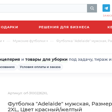
ЗАКАЗ
ПОДАРКИ
РЕШЕНИЯ ДЛЯ БИЗНЕСА
К
—
—
и
Мужские футболки
Футболка "Adelaide" мужская, Р
нцелярия
и
товары для уборки
под задачу, тираж 
асованию
Условия оплаты и заказа
Артикул:
orf-31002262XL
Футболка "Adelaide" мужская, Размер
2XL, Цвет красный/желтый