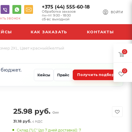
+375 (44) 555-60-18
Обработка заказов
ВОЙТИ
пн-пт: 9:00 - 18:00
АТЬ ЗВОНОК
сб-вс: выходной
ЕЙСЫ
КАК ЗАКАЗАТЬ
КОНТАКТЫ
азмер 2XL, Цвет красный/желтый
0
и бюджет.
0
Получить подбор
Кейсы
Прайс
25.98
руб.
Опт
31.18 руб.
с НДС
Склад ("LC" (до 7 дней доставка)): 7