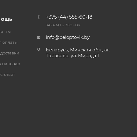
+375 (44) 555-60-18
МОЩЬ
ЗАКАЗАТЬ ЗВОНОК
такты
info@beloptovik.by
я оплаты
Беларусь, Минская обл., аг.
 доставки
Тарасово, ул. Мира, д.1
 на товар
с-ответ