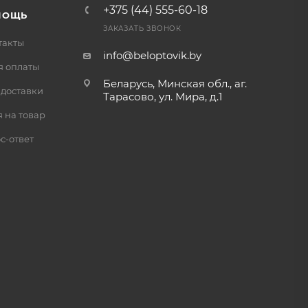
+375 (44) 555-60-18
МОЩЬ
ЗАКАЗАТЬ ЗВОНОК
такты
info@beloptovik.by
я оплаты
Беларусь, Минская обл., аг.
 доставки
Тарасово, ул. Мира, д.1
 на товар
с-ответ