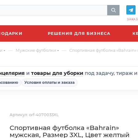
ЗАКАЗ
ПОДАРКИ
РЕШЕНИЯ ДЛЯ БИЗНЕСА
К
—
—
и
Мужские футболки
Спортивная футболка «Bahrain» 
нцелярия
и
товары для уборки
под задачу, тираж 
асованию
Условия оплаты и заказа
Артикул:
orf-4070033XL
Спортивная футболка «Bahrain»
мужская, Размер 3XL, Цвет желтый