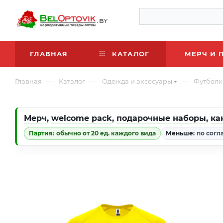
ГЛАВНАЯ
КАТАЛОГ
МЕРЧ И 
—
—
—
Главная
Каталог
Одежда и аксесуары
Футболк
Мерч
,
welcome pack
,
подарочные наборы
,
ка
Партия:
обычно от 20 ед. каждого вида
Меньше:
по согл