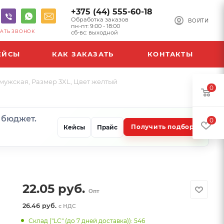
+375 (44) 555-60-18
Обработка заказов
ВОЙТИ
пн-пт: 9:00 - 18:00
АТЬ ЗВОНОК
сб-вс: выходной
ЕЙСЫ
КАК ЗАКАЗАТЬ
КОНТАКТЫ
мужская, Размер 3XL, Цвет желтый
0
и бюджет.
0
Получить подбор
Кейсы
Прайс
22.05
руб.
Опт
26.46 руб.
с НДС
Склад ("LC" (до 7 дней доставка)): 546