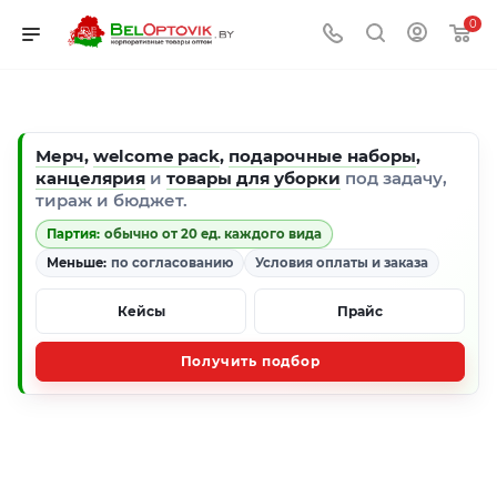
0
Мерч
,
welcome pack
,
подарочные наборы
,
канцелярия
и
товары для уборки
под задачу,
тираж и бюджет.
Партия:
обычно от 20 ед. каждого вида
Меньше:
по согласованию
Условия оплаты и заказа
Кейсы
Прайс
Получить подбор