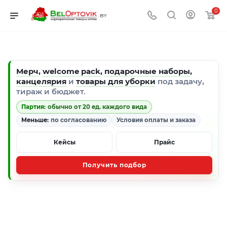
0
Мерч
,
welcome pack
,
подарочные наборы
,
канцелярия
и
товары для уборки
под задачу,
тираж и бюджет.
Партия:
обычно от 20 ед. каждого вида
Меньше:
по согласованию
Условия оплаты и заказа
Кейсы
Прайс
Получить подбор