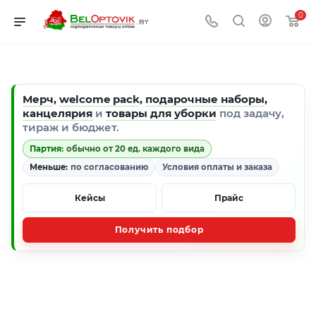
0
Мерч
,
welcome pack
,
подарочные наборы
,
канцелярия
и
товары для уборки
под задачу,
тираж и бюджет.
Партия:
обычно от 20 ед. каждого вида
Меньше:
по согласованию
Условия оплаты и заказа
Кейсы
Прайс
Получить подбор