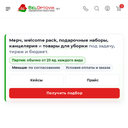
0
Мерч
,
welcome pack
,
подарочные наборы
,
канцелярия
и
товары для уборки
под задачу,
тираж и бюджет.
Партия:
обычно от 20 ед. каждого вида
Меньше:
по согласованию
Условия оплаты и заказа
Кейсы
Прайс
Получить подбор