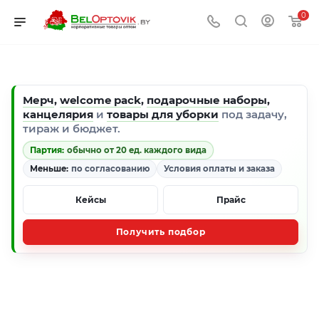
0
Мерч
,
welcome pack
,
подарочные наборы
,
канцелярия
и
товары для уборки
под задачу,
тираж и бюджет.
Партия:
обычно от 20 ед. каждого вида
Меньше:
по согласованию
Условия оплаты и заказа
Кейсы
Прайс
Получить подбор