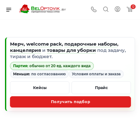
0
Мерч
,
welcome pack
,
подарочные наборы
,
канцелярия
и
товары для уборки
под задачу,
тираж и бюджет.
Партия:
обычно от 20 ед. каждого вида
Меньше:
по согласованию
Условия оплаты и заказа
Кейсы
Прайс
Получить подбор