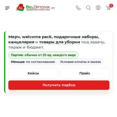
0
Мерч
,
welcome pack
,
подарочные наборы
,
канцелярия
и
товары для уборки
под задачу,
тираж и бюджет.
Партия:
обычно от 20 ед. каждого вида
Меньше:
по согласованию
Условия оплаты и заказа
Кейсы
Прайс
Получить подбор