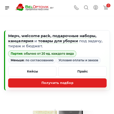
0
Мерч
,
welcome pack
,
подарочные наборы
,
канцелярия
и
товары для уборки
под задачу,
тираж и бюджет.
Партия:
обычно от 20 ед. каждого вида
Меньше:
по согласованию
Условия оплаты и заказа
Кейсы
Прайс
Получить подбор