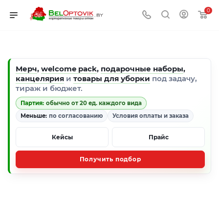
0
Мерч
,
welcome pack
,
подарочные наборы
,
канцелярия
и
товары для уборки
под задачу,
тираж и бюджет.
Партия:
обычно от 20 ед. каждого вида
Меньше:
по согласованию
Условия оплаты и заказа
Кейсы
Прайс
Получить подбор