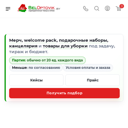
0
Мерч
,
welcome pack
,
подарочные наборы
,
канцелярия
и
товары для уборки
под задачу,
тираж и бюджет.
Партия:
обычно от 20 ед. каждого вида
Меньше:
по согласованию
Условия оплаты и заказа
Кейсы
Прайс
Получить подбор