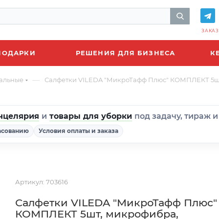
ЗАКАЗ
ПОДАРКИ
РЕШЕНИЯ ДЛЯ БИЗНЕСА
К
—
альные
Салфетки VILEDA "МикроТафф Плюс" КОМПЛЕКТ 5шт,
нцелярия
и
товары для уборки
под задачу, тираж 
асованию
Условия оплаты и заказа
Артикул:
703616
Салфетки VILEDA "МикроТафф Плюс"
КОМПЛЕКТ 5шт, микрофибра,