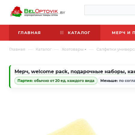
ГЛАВНАЯ
КАТАЛОГ
МЕРЧ И 
—
—
—
Главная
Каталог
Хозтовары
Салфетки универс
Мерч
,
welcome pack
,
подарочные наборы
,
ка
Партия:
обычно от 20 ед. каждого вида
Меньше:
по согл