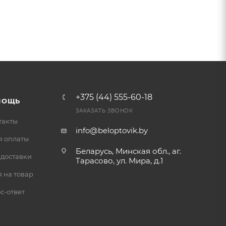
+375 (44) 555-60-18
МОЩЬ
ЗАКАЗАТЬ ЗВОНОК
такты
info@beloptovik.by
я оплаты
Беларусь, Минская обл., аг.
 доставки
Тарасово, ул. Мира, д.1
 на товар
с-ответ