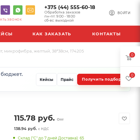
+375 (44) 555-60-18
Обработка заказов
ВОЙТИ
пн-пт: 9:00 - 18:00
АТЬ ЗВОНОК
сб-вс: выходной
ЕЙСЫ
КАК ЗАКАЗАТЬ
КОНТАКТЫ
 микрофибра, желтый, 38*38см, 174205
0
и бюджет.
0
Получить подбор
Кейсы
Прайс
115.78
руб.
Опт
138.94 руб.
с НДС
Склад ("С" до 7 дней Доставка): 65