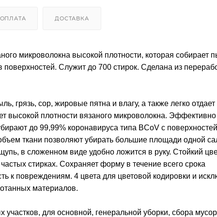
ОПЛАТА
ДОСТАВКА
ого микроволокна высокой плотности, которая собирает п
 поверхностей. Служит до 700 стирок. Сделана из перера
 грязь, сор, жировые пятна и влагу, а также легко отдает
чет высокой плотности вязаного микроволокна. Эффективно
бирают до 99,99% коронавируса типа BCoV с поверхностей
объем ткани позволяют убирать большие площади одной са
щупь, в сложенном виде удобно ложится в руку. Стойкий цве
астых стирках. Сохраняет форму в течение всего срока
ть к повреждениям. 4 цвета для цветовой кодировки и иск
ботанных материалов.
 участков, для основной, генеральной уборки, сбора мусор