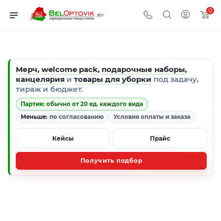
0
Мерч
,
welcome pack
,
подарочные наборы
,
канцелярия
и
товары для уборки
под задачу,
тираж и бюджет.
Партия:
обычно от 20 ед. каждого вида
Меньше:
по согласованию
Условия оплаты и заказа
Кейсы
Прайс
Получить подбор