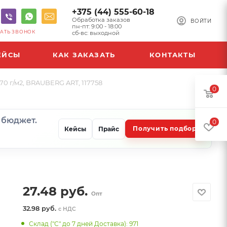
+375 (44) 555-60-18
Обработка заказов
ВОЙТИ
пн-пт: 9:00 - 18:00
АТЬ ЗВОНОК
сб-вс: выходной
ЕЙСЫ
КАК ЗАКАЗАТЬ
КОНТАКТЫ
70 г/м2, BRAUBERG ART, 117758
0
и бюджет.
0
Получить подбор
Кейсы
Прайс
27.48
руб.
Опт
32.98 руб.
с НДС
Склад ("С" до 7 дней Доставка): 971