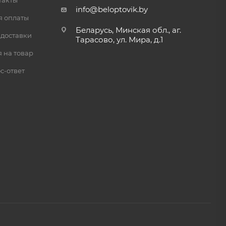
такты
info@beloptovik.by
я оплаты
Беларусь, Минская обл., аг.
 доставки
Тарасово, ул. Мира, д.1
 на товар
с-ответ