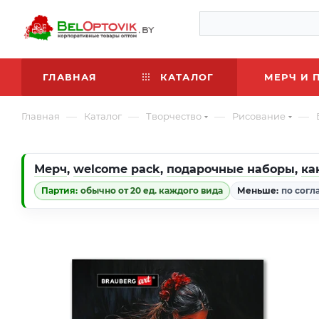
ГЛАВНАЯ
КАТАЛОГ
МЕРЧ И 
—
—
—
—
Главная
Каталог
Творчество
Рисование
Мерч
,
welcome pack
,
подарочные наборы
,
ка
Партия:
обычно от 20 ед. каждого вида
Меньше:
по согл