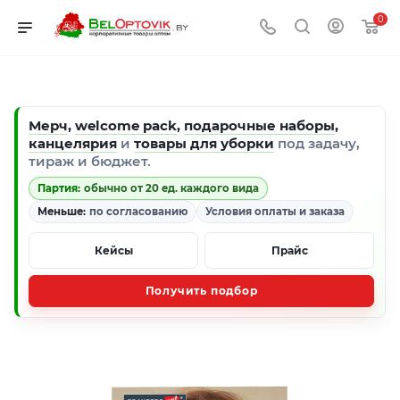
0
Мерч
,
welcome pack
,
подарочные наборы
,
канцелярия
и
товары для уборки
под задачу,
тираж и бюджет.
Партия:
обычно от 20 ед. каждого вида
Меньше:
по согласованию
Условия оплаты и заказа
Кейсы
Прайс
Получить подбор