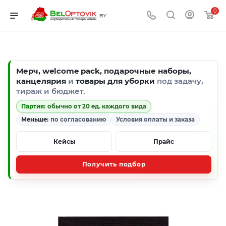
0
Мерч
,
welcome pack
,
подарочные наборы
,
канцелярия
и
товары для уборки
под задачу,
тираж и бюджет.
Партия:
обычно от 20 ед. каждого вида
Меньше:
по согласованию
Условия оплаты и заказа
Кейсы
Прайс
Получить подбор