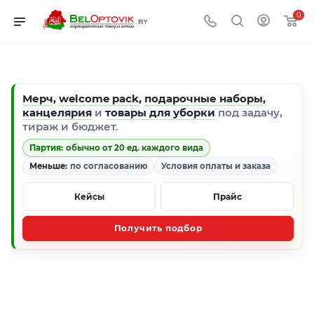
0
Мерч
,
welcome pack
,
подарочные наборы
,
канцелярия
и
товары для уборки
под задачу,
тираж и бюджет.
Партия:
обычно от 20 ед. каждого вида
Меньше:
по согласованию
Условия оплаты и заказа
Кейсы
Прайс
Получить подбор