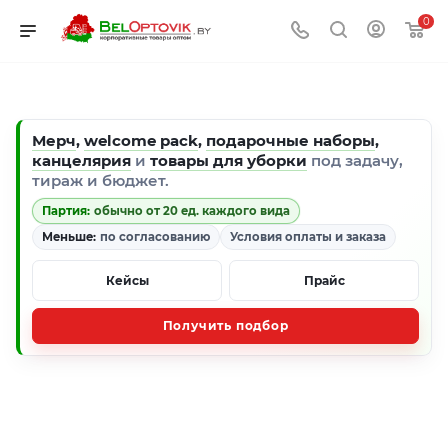
0
Мерч
,
welcome pack
,
подарочные наборы
,
канцелярия
и
товары для уборки
под задачу,
тираж и бюджет.
Партия:
обычно от 20 ед. каждого вида
Меньше:
по согласованию
Условия оплаты и заказа
Кейсы
Прайс
Получить подбор