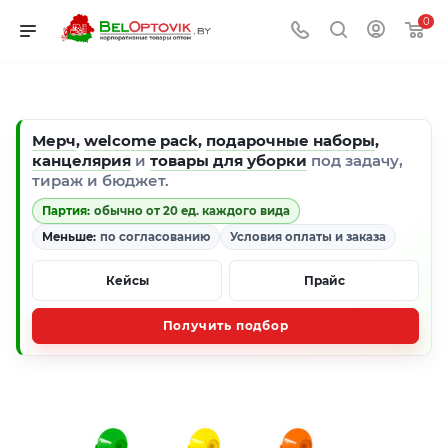
0
Мерч
,
welcome pack
,
подарочные наборы
,
канцелярия
и
товары для уборки
под задачу,
тираж и бюджет.
Партия:
обычно от 20 ед. каждого вида
Меньше:
по согласованию
Условия оплаты и заказа
Кейсы
Прайс
Получить подбор