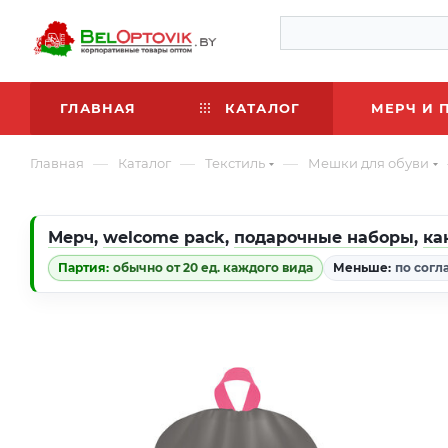
ГЛАВНАЯ
КАТАЛОГ
МЕРЧ И 
—
—
—
Главная
Каталог
Текстиль
Мешки для обуви
Мерч
,
welcome pack
,
подарочные наборы
,
ка
Партия:
обычно от 20 ед. каждого вида
Меньше:
по согл