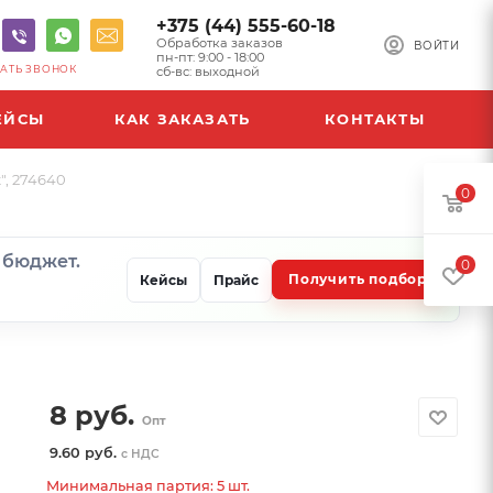
+375 (44) 555-60-18
Обработка заказов
ВОЙТИ
пн-пт: 9:00 - 18:00
АТЬ ЗВОНОК
сб-вс: выходной
ЕЙСЫ
КАК ЗАКАЗАТЬ
КОНТАКТЫ
", 274640
0
и бюджет.
0
Получить подбор
Кейсы
Прайс
8
руб.
Опт
9.60 руб.
с НДС
Минимальная партия: 5 шт.