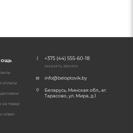
+375 (44) 555-60-18
МОЩЬ
ЗАКАЗАТЬ ЗВОНОК
такты
info@beloptovik.by
я оплаты
Беларусь, Минская обл., аг.
 доставки
Тарасово, ул. Мира, д.1
 на товар
с-ответ