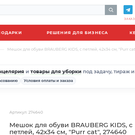
ЗАКАЗ
ПОДАРКИ
РЕШЕНИЯ ДЛЯ БИЗНЕСА
К
—
Мешок для обуви BRAUBERG KIDS, с петлей, 42х34 см, "Purr cat
нцелярия
и
товары для уборки
под задачу, тираж 
асованию
Условия оплаты и заказа
Артикул:
274640
Мешок для обуви BRAUBERG KIDS, с
петлей, 42х34 см, "Purr cat", 274640